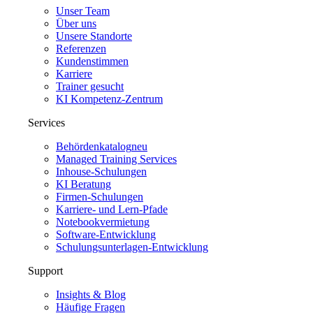
Unser Team
Über uns
Unsere Standorte
Referenzen
Kundenstimmen
Karriere
Trainer gesucht
KI Kompetenz-Zentrum
Services
Behördenkatalog
neu
Managed Training Services
Inhouse-Schulungen
KI Beratung
Firmen-Schulungen
Karriere- und Lern-Pfade
Notebookvermietung
Software-Entwicklung
Schulungsunterlagen-Entwicklung
Support
Insights & Blog
Häufige Fragen