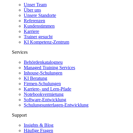
Unser Team
Über uns
Unsere Standorte
Referenzen
Kundenstimmen
Karriere
Trainer gesucht
KI Kompetenz-Zentrum
Services
Behördenkatalog
neu
Managed Training Services
Inhouse-Schulungen
KI Beratung
Firmen-Schulungen
Karriere- und Lern-Pfade
Notebookvermietung
Software-Entwicklung
Schulungsunterlagen-Entwicklung
Support
Insights & Blog
Häufige Fragen