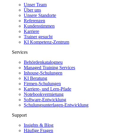
Unser Team
Über uns
Unsere Standorte
Referenzen
Kundenstimmen
Karriere
Trainer gesucht
KI Kompetenz-Zentrum
Services
Behördenkatalog
neu
Managed Training Services
Inhouse-Schulungen
KI Beratung
Firmen-Schulungen
Karriere- und Lern-Pfade
Notebookvermietung
Software-Entwicklung
Schulungsunterlagen-Entwicklung
Support
Insights & Blog
Häufige Fragen