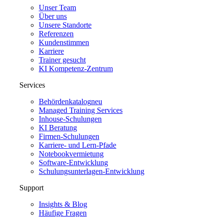
Unser Team
Über uns
Unsere Standorte
Referenzen
Kundenstimmen
Karriere
Trainer gesucht
KI Kompetenz-Zentrum
Services
Behördenkatalog
neu
Managed Training Services
Inhouse-Schulungen
KI Beratung
Firmen-Schulungen
Karriere- und Lern-Pfade
Notebookvermietung
Software-Entwicklung
Schulungsunterlagen-Entwicklung
Support
Insights & Blog
Häufige Fragen