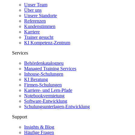
Unser Team
Über uns
Unsere Standorte
Referenzen
Kundenstimmen
Karriere
Trainer gesucht
KI Kompetenz-Zentrum
Services
Behördenkatalog
neu
Managed Training Services
Inhouse-Schulungen
KI Beratung
Firmen-Schulungen
Karriere- und Lern-Pfade
Notebookvermietung
Software-Entwicklung
Schulungsunterlagen-Entwicklung
Support
Insights & Blog
Häufige Fragen