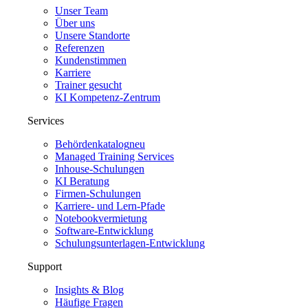
Unser Team
Über uns
Unsere Standorte
Referenzen
Kundenstimmen
Karriere
Trainer gesucht
KI Kompetenz-Zentrum
Services
Behördenkatalog
neu
Managed Training Services
Inhouse-Schulungen
KI Beratung
Firmen-Schulungen
Karriere- und Lern-Pfade
Notebookvermietung
Software-Entwicklung
Schulungsunterlagen-Entwicklung
Support
Insights & Blog
Häufige Fragen