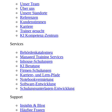
Unser Team
Über uns
Unsere Standorte
Referenzen
Kundenstimmen
Karriere
Trainer gesucht
KI Kompetenz-Zentrum
Services
Behördenkatalog
neu
Managed Training Services
Inhouse-Schulungen
KI Beratung
Firmen-Schulungen
Karriere- und Lern-Pfade
Notebookvermietung
Software-Entwicklung
Schulungsunterlagen-Entwicklung
Support
Insights & Blog
Häufige Fragen