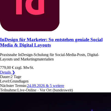
InDesign für Marketer: So entstehen geniale Social
Media & Digital Layouts
Praxisnahe InDesign-Schulung für Social-Media-Posts, Digital-
Layouts und Marketingmaterialien
779,00 €
zzgl. MwSt.
Details ❯
Dauer:
2 Tage
Level:
Grundlagen
Nächster Termin:
24.09.2026
& 5 weitere
Teilnahme:
Live-Online · Vor Ort
(bundesweit)