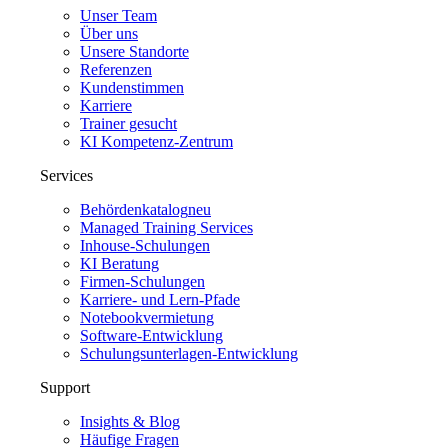
Unser Team
Über uns
Unsere Standorte
Referenzen
Kundenstimmen
Karriere
Trainer gesucht
KI Kompetenz-Zentrum
Services
Behördenkatalog
neu
Managed Training Services
Inhouse-Schulungen
KI Beratung
Firmen-Schulungen
Karriere- und Lern-Pfade
Notebookvermietung
Software-Entwicklung
Schulungsunterlagen-Entwicklung
Support
Insights & Blog
Häufige Fragen