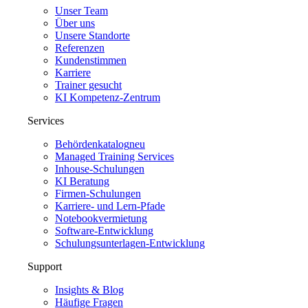
Unser Team
Über uns
Unsere Standorte
Referenzen
Kundenstimmen
Karriere
Trainer gesucht
KI Kompetenz-Zentrum
Services
Behördenkatalog
neu
Managed Training Services
Inhouse-Schulungen
KI Beratung
Firmen-Schulungen
Karriere- und Lern-Pfade
Notebookvermietung
Software-Entwicklung
Schulungsunterlagen-Entwicklung
Support
Insights & Blog
Häufige Fragen