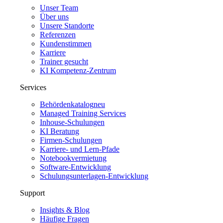
Unser Team
Über uns
Unsere Standorte
Referenzen
Kundenstimmen
Karriere
Trainer gesucht
KI Kompetenz-Zentrum
Services
Behördenkatalog
neu
Managed Training Services
Inhouse-Schulungen
KI Beratung
Firmen-Schulungen
Karriere- und Lern-Pfade
Notebookvermietung
Software-Entwicklung
Schulungsunterlagen-Entwicklung
Support
Insights & Blog
Häufige Fragen