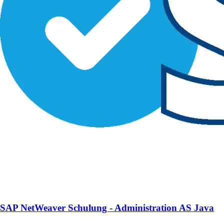
SAP NetWeaver Schulung - Administration AS Java