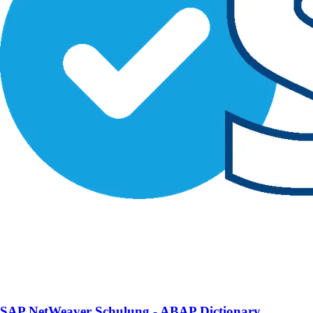
SAP NetWeaver Schulung - ABAP Dictionary