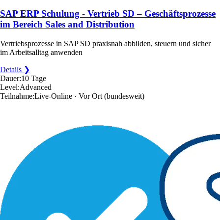
SAP ERP Schulung - Vertrieb SD – Geschäftsprozesse
im Bereich Sales and Distribution
Vertriebsprozesse in SAP SD praxisnah abbilden, steuern und sicher
im Arbeitsalltag anwenden
Details ❯
Dauer:
10 Tage
Level:
Advanced
Teilnahme:
Live-Online · Vor Ort
(bundesweit)