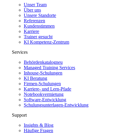
Unser Team
Über uns
Unsere Standorte
Referenzen
Kundenstimmen
Karriere
Trainer gesucht
KI Kompetenz-Zentrum
Services
Behördenkatalog
neu
Managed Training Services
Inhouse-Schulungen
KI Beratung
Firmen-Schulungen
Karriere- und Lern-Pfade
Notebookvermietung
Software-Entwicklung
Schulungsunterlagen-Entwicklung
Support
Insights & Blog
Häufige Fragen