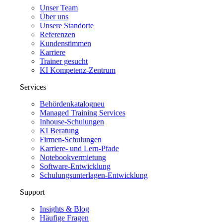
Unser Team
Über uns
Unsere Standorte
Referenzen
Kundenstimmen
Karriere
Trainer gesucht
KI Kompetenz-Zentrum
Services
Behördenkatalog
neu
Managed Training Services
Inhouse-Schulungen
KI Beratung
Firmen-Schulungen
Karriere- und Lern-Pfade
Notebookvermietung
Software-Entwicklung
Schulungsunterlagen-Entwicklung
Support
Insights & Blog
Häufige Fragen