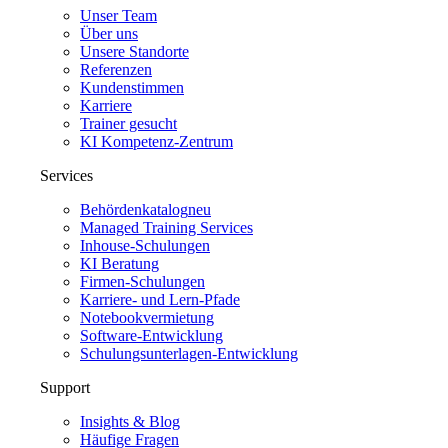
Unser Team
Über uns
Unsere Standorte
Referenzen
Kundenstimmen
Karriere
Trainer gesucht
KI Kompetenz-Zentrum
Services
Behördenkatalog
neu
Managed Training Services
Inhouse-Schulungen
KI Beratung
Firmen-Schulungen
Karriere- und Lern-Pfade
Notebookvermietung
Software-Entwicklung
Schulungsunterlagen-Entwicklung
Support
Insights & Blog
Häufige Fragen