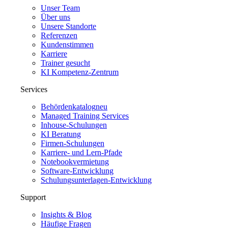
Unser Team
Über uns
Unsere Standorte
Referenzen
Kundenstimmen
Karriere
Trainer gesucht
KI Kompetenz-Zentrum
Services
Behördenkatalog
neu
Managed Training Services
Inhouse-Schulungen
KI Beratung
Firmen-Schulungen
Karriere- und Lern-Pfade
Notebookvermietung
Software-Entwicklung
Schulungsunterlagen-Entwicklung
Support
Insights & Blog
Häufige Fragen