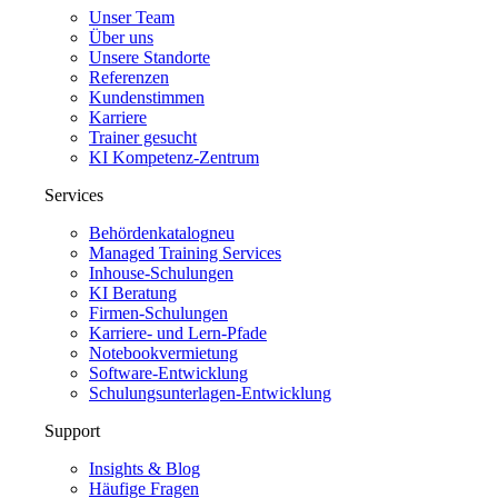
Unser Team
Über uns
Unsere Standorte
Referenzen
Kundenstimmen
Karriere
Trainer gesucht
KI Kompetenz-Zentrum
Services
Behördenkatalog
neu
Managed Training Services
Inhouse-Schulungen
KI Beratung
Firmen-Schulungen
Karriere- und Lern-Pfade
Notebookvermietung
Software-Entwicklung
Schulungsunterlagen-Entwicklung
Support
Insights & Blog
Häufige Fragen