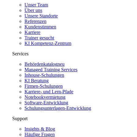
Unser Team
Über uns
Unsere Standorte
Referenzen
Kundenstimmen
Karriere
Trainer gesucht
KI Kompetenz-Zentrum
Services
Behördenkatalog
neu
Managed Training Services
Inhouse-Schulungen
KI Beratung
Firmen-Schulungen
Karriere- und Lern-Pfade
Notebookvermietung
Software-Entwicklung
Schulungsunterlagen-Entwicklung
Support
Insights & Blog
Häufige Fragen