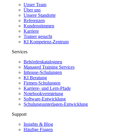
Unser Team
Über uns
Unsere Standorte
Referenzen
Kundenstimmen
Karriere
Trainer gesucht
KI Kompetenz-Zentrum
Services
Behördenkatalog
neu
Managed Training Services
Inhouse-Schulungen
KI Beratung
Firmen-Schulungen
Karriere- und Lern-Pfade
Notebookvermietung
Software-Entwicklung
Schulungsunterlagen-Entwicklung
Support
Insights & Blog
Häufige Fragen