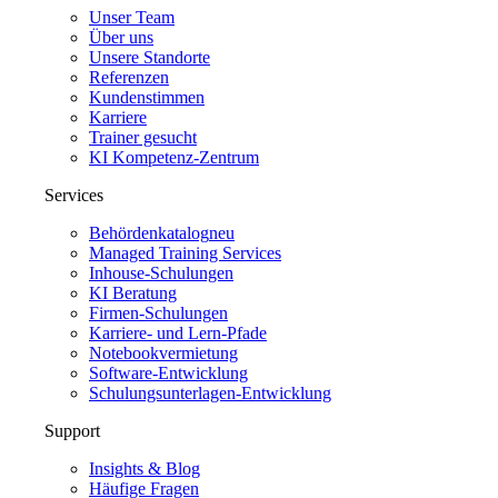
Unser Team
Über uns
Unsere Standorte
Referenzen
Kundenstimmen
Karriere
Trainer gesucht
KI Kompetenz-Zentrum
Services
Behördenkatalog
neu
Managed Training Services
Inhouse-Schulungen
KI Beratung
Firmen-Schulungen
Karriere- und Lern-Pfade
Notebookvermietung
Software-Entwicklung
Schulungsunterlagen-Entwicklung
Support
Insights & Blog
Häufige Fragen