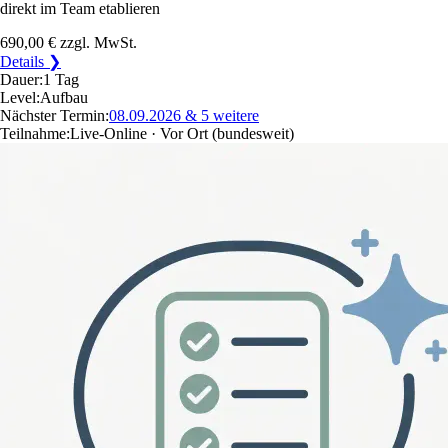
direkt im Team etablieren
690,00 €
zzgl. MwSt.
Details ❯
Dauer:
1 Tag
Level:
Aufbau
Nächster Termin:
08.09.2026
& 5 weitere
Teilnahme:
Live-Online · Vor Ort
(bundesweit)