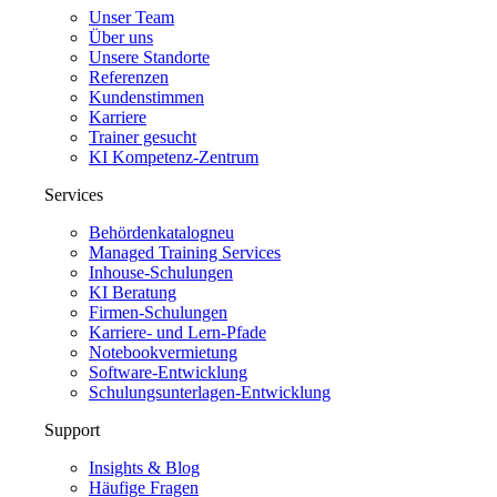
Unser Team
Über uns
Unsere Standorte
Referenzen
Kundenstimmen
Karriere
Trainer gesucht
KI Kompetenz-Zentrum
Services
Behördenkatalog
neu
Managed Training Services
Inhouse-Schulungen
KI Beratung
Firmen-Schulungen
Karriere- und Lern-Pfade
Notebookvermietung
Software-Entwicklung
Schulungsunterlagen-Entwicklung
Support
Insights & Blog
Häufige Fragen