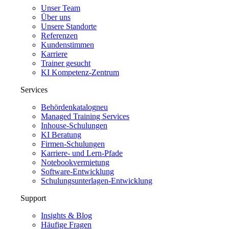
Unser Team
Über uns
Unsere Standorte
Referenzen
Kundenstimmen
Karriere
Trainer gesucht
KI Kompetenz-Zentrum
Services
Behördenkatalog
neu
Managed Training Services
Inhouse-Schulungen
KI Beratung
Firmen-Schulungen
Karriere- und Lern-Pfade
Notebookvermietung
Software-Entwicklung
Schulungsunterlagen-Entwicklung
Support
Insights & Blog
Häufige Fragen