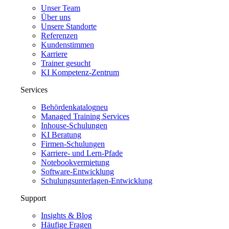
Unser Team
Über uns
Unsere Standorte
Referenzen
Kundenstimmen
Karriere
Trainer gesucht
KI Kompetenz-Zentrum
Services
Behördenkatalog
neu
Managed Training Services
Inhouse-Schulungen
KI Beratung
Firmen-Schulungen
Karriere- und Lern-Pfade
Notebookvermietung
Software-Entwicklung
Schulungsunterlagen-Entwicklung
Support
Insights & Blog
Häufige Fragen