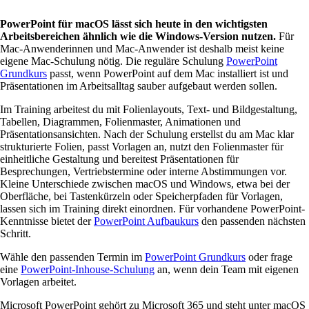
PowerPoint für macOS lässt sich heute in den wichtigsten
Arbeitsbereichen ähnlich wie die Windows-Version nutzen.
Für
Mac-Anwenderinnen und Mac-Anwender ist deshalb meist keine
eigene Mac-Schulung nötig. Die reguläre Schulung
PowerPoint
Grundkurs
passt, wenn PowerPoint auf dem Mac installiert ist und
Präsentationen im Arbeitsalltag sauber aufgebaut werden sollen.
Im Training arbeitest du mit Folienlayouts, Text- und Bildgestaltung,
Tabellen, Diagrammen, Folienmaster, Animationen und
Präsentationsansichten. Nach der Schulung erstellst du am Mac klar
strukturierte Folien, passt Vorlagen an, nutzt den Folienmaster für
einheitliche Gestaltung und bereitest Präsentationen für
Besprechungen, Vertriebstermine oder interne Abstimmungen vor.
Kleine Unterschiede zwischen macOS und Windows, etwa bei der
Oberfläche, bei Tastenkürzeln oder Speicherpfaden für Vorlagen,
lassen sich im Training direkt einordnen. Für vorhandene PowerPoint-
Kenntnisse bietet der
PowerPoint Aufbaukurs
den passenden nächsten
Schritt.
Wähle den passenden Termin im
PowerPoint Grundkurs
oder frage
eine
PowerPoint-Inhouse-Schulung
an, wenn dein Team mit eigenen
Vorlagen arbeitet.
Microsoft PowerPoint gehört zu Microsoft 365 und steht unter macOS