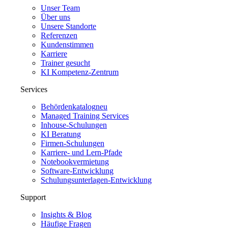
Unser Team
Über uns
Unsere Standorte
Referenzen
Kundenstimmen
Karriere
Trainer gesucht
KI Kompetenz-Zentrum
Services
Behördenkatalog
neu
Managed Training Services
Inhouse-Schulungen
KI Beratung
Firmen-Schulungen
Karriere- und Lern-Pfade
Notebookvermietung
Software-Entwicklung
Schulungsunterlagen-Entwicklung
Support
Insights & Blog
Häufige Fragen