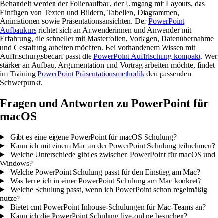
Behandelt werden der Folienaufbau, der Umgang mit Layouts, das
Einfügen von Texten und Bildern, Tabellen, Diagrammen,
Animationen sowie Präsentationsansichten. Der
PowerPoint
Aufbaukurs
richtet sich an Anwenderinnen und Anwender mit
Erfahrung, die schneller mit Masterfolien, Vorlagen, Datenübernahme
und Gestaltung arbeiten möchten. Bei vorhandenem Wissen mit
Auffrischungsbedarf passt die
PowerPoint Auffrischung kompakt
. Wer
stärker an Aufbau, Argumentation und Vortrag arbeiten möchte, findet
im Training
PowerPoint Präsentationsmethodik
den passenden
Schwerpunkt.
Fragen und Antworten zu PowerPoint für
macOS
Gibt es eine eigene PowerPoint für macOS Schulung?
Kann ich mit einem Mac an der PowerPoint Schulung teilnehmen?
Welche Unterschiede gibt es zwischen PowerPoint für macOS und
Windows?
Welche PowerPoint Schulung passt für den Einstieg am Mac?
Was lerne ich in einer PowerPoint Schulung am Mac konkret?
Welche Schulung passt, wenn ich PowerPoint schon regelmäßig
nutze?
Bietet cmt PowerPoint Inhouse-Schulungen für Mac-Teams an?
Kann ich die PowerPoint Schulung live-online besuchen?