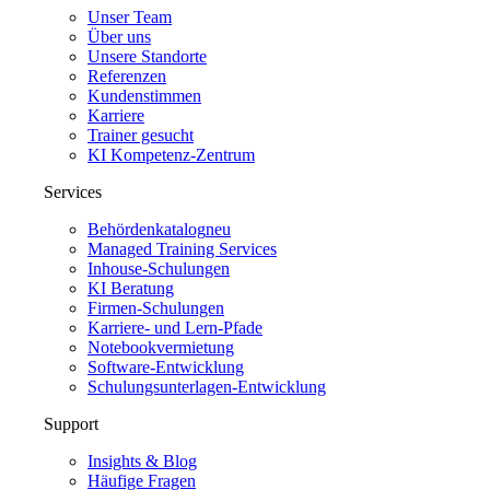
Unser Team
Über uns
Unsere Standorte
Referenzen
Kundenstimmen
Karriere
Trainer gesucht
KI Kompetenz-Zentrum
Services
Behördenkatalog
neu
Managed Training Services
Inhouse-Schulungen
KI Beratung
Firmen-Schulungen
Karriere- und Lern-Pfade
Notebookvermietung
Software-Entwicklung
Schulungsunterlagen-Entwicklung
Support
Insights & Blog
Häufige Fragen