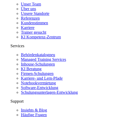
Unser Team
Über uns
Unsere Standorte
Referenzen
Kundenstimmen
Karriere
Trainer gesucht
KI Kompetenz-Zentrum
Services
Behördenkatalog
neu
Managed Training Services
Inhouse-Schulungen
KI Beratung
Firmen-Schulungen
Karriere- und Lern-Pfade
Notebookvermietung
Software-Entwicklung
Schulungsunterlagen-Entwicklung
Support
Insights & Blog
Häufige Fragen