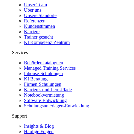
Unser Team
Über uns
Unsere Standorte
Referenzen
Kundenstimmen
Karriere
Trainer gesucht
KI Kompetenz-Zentrum
Services
Behördenkatalog
neu
Managed Training Services
Inhouse-Schulungen
KI Beratung
Firmen-Schulungen
Karriere- und Lern-Pfade
Notebookvermietung
Software-Entwicklung
Schulungsunterlagen-Entwicklung
Support
Insights & Blog
Häufige Fragen