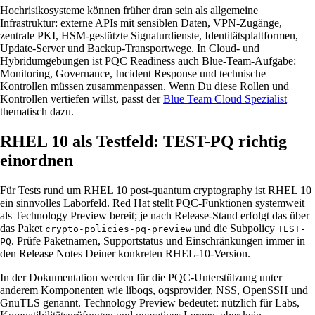
Hochrisikosysteme können früher dran sein als allgemeine
Infrastruktur: externe APIs mit sensiblen Daten, VPN-Zugänge,
zentrale PKI, HSM-gestützte Signaturdienste, Identitätsplattformen,
Update-Server und Backup-Transportwege. In Cloud- und
Hybridumgebungen ist PQC Readiness auch Blue-Team-Aufgabe:
Monitoring, Governance, Incident Response und technische
Kontrollen müssen zusammenpassen. Wenn Du diese Rollen und
Kontrollen vertiefen willst, passt der
Blue Team Cloud Spezialist
thematisch dazu.
RHEL 10 als Testfeld: TEST-PQ richtig
einordnen
Für Tests rund um RHEL 10 post-quantum cryptography ist RHEL 10
ein sinnvolles Laborfeld. Red Hat stellt PQC-Funktionen systemweit
als Technology Preview bereit; je nach Release-Stand erfolgt das über
das Paket
und die Subpolicy
crypto-policies-pq-preview
TEST-
. Prüfe Paketnamen, Supportstatus und Einschränkungen immer in
PQ
den Release Notes Deiner konkreten RHEL-10-Version.
In der Dokumentation werden für die PQC-Unterstützung unter
anderem Komponenten wie liboqs, oqsprovider, NSS, OpenSSH und
GnuTLS genannt. Technology Preview bedeutet: nützlich für Labs,