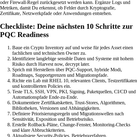
oder Firewall-Regel zurückgesetzt werden kann. Ergänze Logs und
Metriken, damit Du erkennst, ob Fehler durch Kryptografie,
Zertifikate, Netzwerkpfade oder Anwendungen entstehen.
Checkliste: Deine nächsten 10 Schritte zur
PQC Readiness
Baue ein Crypto Inventory auf und weise für jedes Asset einen
fachlichen und technischen Owner zu.
Identifiziere langlebige sensible Daten und Systeme mit hohem
Risiko durch Harvest now, decrypt later.
Sprich mit Herstellern über PQC-Support, hybride Modi,
Roadmaps, Supportgrenzen und Migrationspfade.
Richte ein Lab mit RHEL 10, relevanten Clients, Testzertifikaten
und kontrollierten Policies ein.
Teste TLS, SSH, VPN, PKI, Signing, Paketquellen, CI/CD und
Automationspfade Ende-zu-Ende.
Dokumentiere Zertifikatsketten, Trust-Stores, Algorithmen,
Bibliotheken, Versionen und Abhängigkeiten.
Definiere Priorisierungsregeln und Migrationswellen nach
Sensitivität, Exposition und Betriebsrisiko.
Erstelle Rollback-Pläne, Change-Fenster, Monitoring-Checks
und klare Abbruchkriterien.
Aktualisiere Security-Policies, Betriebsverfahren,