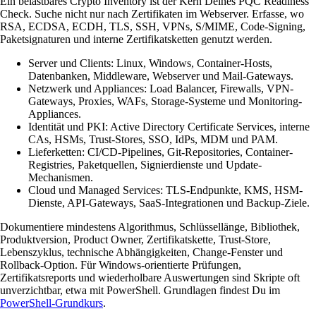
Ein belastbares Crypto Inventory ist der Kern Deines PQC Readiness
Check. Suche nicht nur nach Zertifikaten im Webserver. Erfasse, wo
RSA, ECDSA, ECDH, TLS, SSH, VPNs, S/MIME, Code-Signing,
Paketsignaturen und interne Zertifikatsketten genutzt werden.
Server und Clients: Linux, Windows, Container-Hosts,
Datenbanken, Middleware, Webserver und Mail-Gateways.
Netzwerk und Appliances: Load Balancer, Firewalls, VPN-
Gateways, Proxies, WAFs, Storage-Systeme und Monitoring-
Appliances.
Identität und PKI: Active Directory Certificate Services, interne
CAs, HSMs, Trust-Stores, SSO, IdPs, MDM und PAM.
Lieferketten: CI/CD-Pipelines, Git-Repositories, Container-
Registries, Paketquellen, Signierdienste und Update-
Mechanismen.
Cloud und Managed Services: TLS-Endpunkte, KMS, HSM-
Dienste, API-Gateways, SaaS-Integrationen und Backup-Ziele.
Dokumentiere mindestens Algorithmus, Schlüssellänge, Bibliothek,
Produktversion, Product Owner, Zertifikatskette, Trust-Store,
Lebenszyklus, technische Abhängigkeiten, Change-Fenster und
Rollback-Option. Für Windows-orientierte Prüfungen,
Zertifikatsreports und wiederholbare Auswertungen sind Skripte oft
unverzichtbar, etwa mit PowerShell. Grundlagen findest Du im
PowerShell-Grundkurs
.