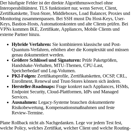
Der häufigste Fehler ist der direkte Algorithmuswechsel ohne
Interoperabilitätstest. TLS funktioniert nur, wenn Server, Client,
Zertifikatskette, Trust-Store, Middleboxes, Load Balancer, Proxies und
Monitoring zusammenpassen. Bei SSH musst Du Host-Keys, User-
Keys, Bastion-Hosts, Automationskonten und alte Clients prüfen. Bei
VPNs kommen IKE, Zertifikate, Appliances, Mobile Clients und
externe Partner hinzu.
Hybride Verfahren:
Sie kombinieren klassische und Post-
Quantum-Verfahren, erhöhen aber die Komplexität und müssen
genau dokumentiert werden.
Größere Schlüssel und Signaturen:
Prüfe Paketgrößen,
Handshake-Verhalten, MTU-Themen, CPU-Last,
Speicherbedarf und Log-Volumen.
PKI-Folgen:
Zertifikatsprofile, Zertifikatsketten, OCSP, CRL,
Enrollment, Renewal und Trust-Stores können sich ändern.
Hersteller-Roadmaps:
Frage konkret nach Appliances, HSMs,
Endpoint Security, Cloud-Plattformen, IdPs und Managed
Services.
Ausnahmen:
Legacy-Systeme brauchen dokumentierte
Risikobewertung, Kompensationsmaßnahmen und feste
Review-Termine.
Plane Rollback nicht als Nachgedanken. Lege vor jedem Test fest,
welche Policy, welches Zertifikat, welcher Client und welche Routing-