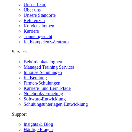
Unser Team
Über uns
Unsere Standorte
Referenzen
Kundenstimmen
Karriere
Trainer gesucht
KI Kompetenz-Zentrum
Services
Behördenkatalog
neu
Managed Training Services
Inhouse-Schulungen
KI Beratung
Firmen-Schulungen
Karriere- und Lern-Pfade
Notebookvermietung
Software-Entwicklung
Schulungsunterlagen-Entwicklung
Support
Insights & Blog
Häufige Fragen