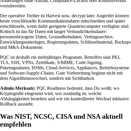
Änderungen ohne Ausfall, Compliance-Lücken oder Kontrollverlust
vorzubereiten.
Der operative Treiber ist Harvest now, decrypt later. Angreifer können
heute verschlüsselte Kommunikationsdaten mitschneiden und später
entschlüsseln, wenn dafür geeignete Quantencomputer verfügbar sind.
Kritisch ist das für Daten mit langer Vertraulichkeitsdauer:
personenbezogene Daten, Gesundheitsdaten, Vertragsarchive,
Entwicklungsunterlagen, Regierungsdaten, Schlüsselmaterial, Backups
und M&A-Dokumente.
PQC ist deshalb ein mehrjähriges Programm. Betroffen sind PKI,
TLS, SSH, VPNs, Zertifikate, S/MIME, Code-Signing,
Paketsignaturen, HSMs, Cloud-Services, Appliances, Betriebssysteme
und Software-Supply-Chains. Gute Vorbereitung beginnt nicht mit
dem Algorithmuswechsel, sondern mit Sichtbarkeit.
Admin-Merksatz:
PQC Readiness bedeutet, dass Du weißt, wo
Kryptografie eingesetzt wird, wer zuständig ist, welche
Abhängigkeiten bestehen und wie ein kontrollierter Wechsel inklusive
Rollback aussieht.
Was NIST, NCSC, CISA und NSA aktuell
empfehlen