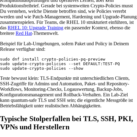
Kompatibilitätsprüfungen und operatives Lernen, aber kein
Produktionsfreibrief. Gerade bei systemweiten Crypto-Policies musst
Du verstehen, welche Dienste betroffen sind, wie Policies vererbt
werden und wie Patch-Management, Hardening und Upgrade-Planung
zusammenspielen. Für Teams, die RHEL 10 strukturiert einführen, ist
das
RHEL 10: Upgrade Training
ein passender Kontext, ebenso die
breitere
Red Hat
-Themenwelt.
Beispiel für Lab-Umgebungen, sofern Paket und Policy in Deinem
Release verfügbar sind:
sudo dnf install crypto-policies-pq-preview

sudo update-crypto-policies --set DEFAULT:TEST-PQ

sudo update-crypto-policies --show
Teste bewusst klein: TLS-Endpunkte mit unterschiedlichen Clients,
SSH-Zugriffe für Admins und Automation, Paket- und Repository-
Workflows, Monitoring-Checks, Logauswertung, Backup-Jobs,
Konfigurationsmanagement und Rollback-Verhalten. Ein Lab-Ziel
kann quantum-safe TLS und SSH sein; die eigentliche Messgröße ist
Betriebsfähigkeit unter realistischen Abhängigkeiten.
Typische Stolperfallen bei TLS, SSH, PKI,
VPNs und Herstellern