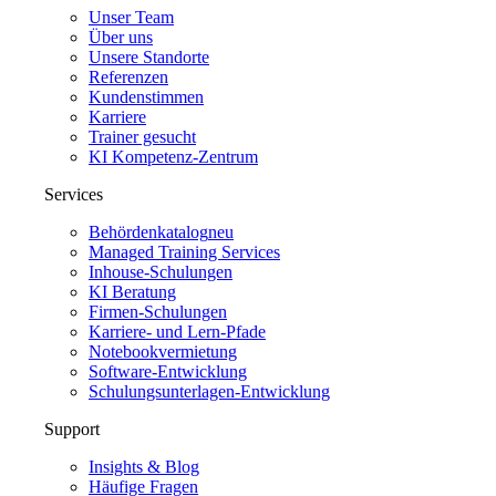
Unser Team
Über uns
Unsere Standorte
Referenzen
Kundenstimmen
Karriere
Trainer gesucht
KI Kompetenz-Zentrum
Services
Behördenkatalog
neu
Managed Training Services
Inhouse-Schulungen
KI Beratung
Firmen-Schulungen
Karriere- und Lern-Pfade
Notebookvermietung
Software-Entwicklung
Schulungsunterlagen-Entwicklung
Support
Insights & Blog
Häufige Fragen