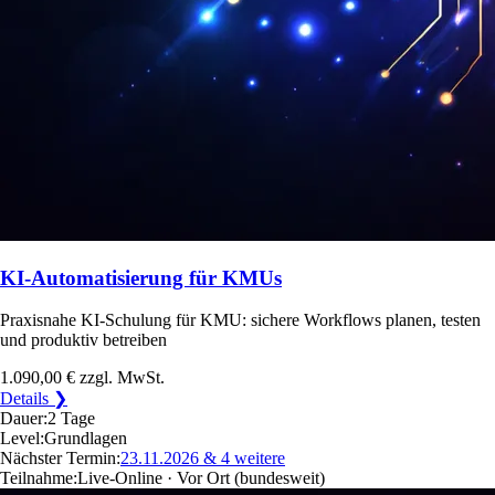
KI-Automatisierung für KMUs
Praxisnahe KI-Schulung für KMU: sichere Workflows planen, testen
und produktiv betreiben
1.090,00 €
zzgl. MwSt.
Details ❯
Dauer:
2 Tage
Level:
Grundlagen
Nächster Termin:
23.11.2026
& 4 weitere
Teilnahme:
Live-Online · Vor Ort
(bundesweit)