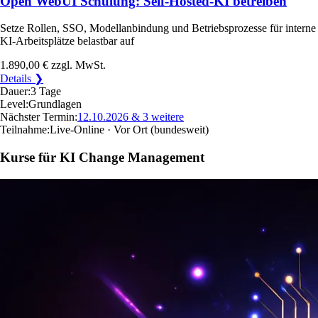
Open WebUI Schulung: Self-Hosted-KI betreiben
Setze Rollen, SSO, Modellanbindung und Betriebsprozesse für interne
KI-Arbeitsplätze belastbar auf
1.890,00 €
zzgl. MwSt.
Details ❯
Dauer:
3 Tage
Level:
Grundlagen
Nächster Termin:
12.10.2026
& 3 weitere
Teilnahme:
Live-Online · Vor Ort
(bundesweit)
Kurse für KI Change Management