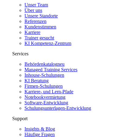
Unser Team
Über uns
Unsere Standorte
Referenzen
Kundenstimmen
Karriere
Trainer gesucht
KI Kompetenz-Zentrum
Services
Behördenkatalog
neu
Managed Training Services
Inhouse-Schulungen
KI Beratung
Firmen-Schulungen
Karriere- und Lern-Pfade
Notebookvermietung
Software-Entwicklung
Schulungsunterlagen-Entwicklung
Support
Insights & Blog
Häufige Fragen