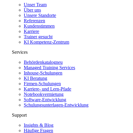
Unser Team
Über uns
Unsere Standorte
Referenzen
Kundenstimmen
Karriere
Trainer gesucht
KI Kompetenz-Zentrum
Services
Behördenkatalog
neu
Managed Training Services
Inhouse-Schulungen
KI Beratung
Firmen-Schulungen
Karriere- und Lern-Pfade
Notebookvermietung
Software-Entwicklung
Schulungsunterlagen-Entwicklung
Support
Insights & Blog
Häufige Fragen