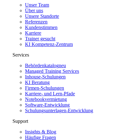
Unser Team
Über uns
Unsere Standorte
Referenzen
Kundenstimmen
Karriere
Trainer gesucht
KI Kompetenz-Zentrum
Services
Behördenkatalog
neu
Managed Training Services
Inhouse-Schulungen
KI Beratung
Firmen-Schulungen
Karriere- und Lern-Pfade
Notebookvermietung
Software-Entwicklung
Schulungsunterlagen-Entwicklung
Support
Insights & Blog
Häufige Fragen